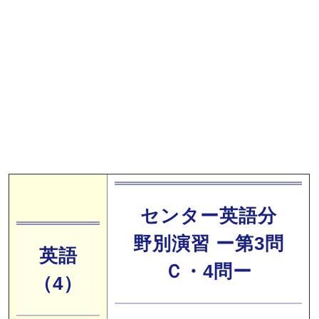
センター英語分
野別演習 ー第3問
英語
Ｃ・4問ー
（4）