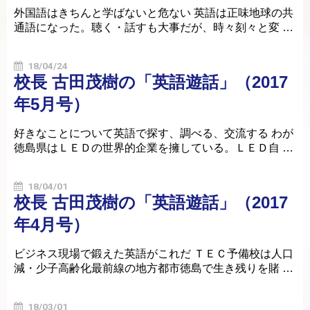
外国語はきちんと学ばないと危ない 英語は正味地球の共
通語になった。聴く・話すも大事だが、時々刻々と変 …
18/04/24
校長 古田茂樹の「英語遊話」（2017
年5月号）
好きなことについて英語で探す、調べる、交流する わが
徳島県はＬＥＤの世界的企業を擁している。ＬＥＤ自 …
18/04/01
校長 古田茂樹の「英語遊話」（2017
年4月号）
ビジネス現場で鍛えた英語がこれだ ＴＥＣ予備校は人口
減・少子高齢化最前線の地方都市徳島で生き残りを賭 …
18/03/01