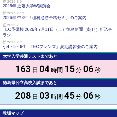
2026.8.6
2026年 近畿大学W講演会
2026.7.17
2026年 中3生「理科必勝合格ゼミ」のご案内
2026.7.11
TEC予備校 2026年7月11日（土）徳島新聞（朝刊）折込チ
ラシ
2026.7.7
小4・5・6生「TECフレンズ」夏期講習会のご案内
大学入学共通テストまであと
163
04
15
06
日
時間
分
秒
徳島県公立高校入試まであと
208
03
45
06
日
時間
分
秒
教場マップ