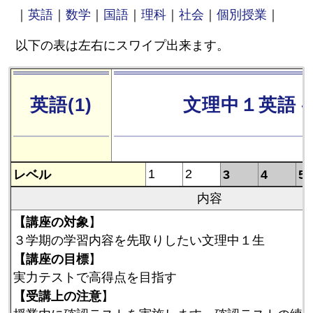
｜
英語
｜
数学
｜
国語
｜
理科
｜
社会
｜
個別授業
｜
以下の表は左右にスワイプ出来ます。
英語(1)
文理中１英語 
レベル
1
2
3
4
5
内容
【講座の対象
】
３学期の学習内容を先取りしたい文理中１生
【講座の目標
】
実力テストで高得点を目指す
【受講上の注意
】