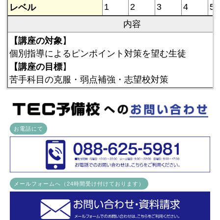
レベル
1
2
3
4
5
内容
【講座の対象
】
個別指導によるピンポイント対策を望む生徒
【講座の目標
】
苦手科目の克服・弱点補強・志望校対策
お電話にて
メールフォームへ（24時間受け付けております）