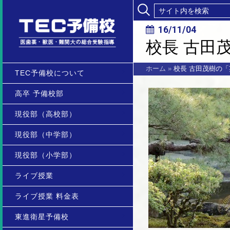
16/11/04
校長 古田
ホーム
»
校長 古田茂樹の「
TEC予備校について
高卒 予備校部
現役部（高校部）
現役部（中学部）
現役部（小学部）
ライブ授業
ライブ授業 料金表
東進衛星予備校