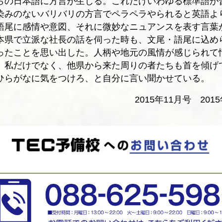
らの日本語に方言が生じる。これだけいわゆる標準語が
染みのないバリバリの方言でペラペラやられると英語よ
語尾に感情や意図、それに微妙なニュアンスを表す言葉
本県で立派な社長の話を伺った時も、文尾・語尾に込め
ったことを思い出した。人柄や地元の風情が感じられて
、私だけでなく、他県から来た周りの者たちも首を傾げ
ひらがなに気をつけろ、と自分に言い聞かせている。
2015年11月号 201