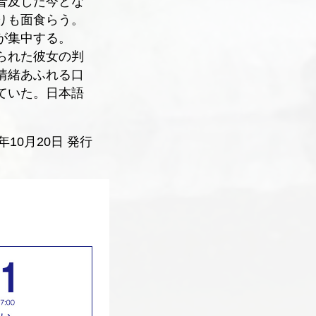
普及した今とな
りも面食らう。
が集中する。
られた彼女の判
情緒あふれる口
ていた。日本語
5年10月20日 発行