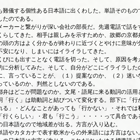
も難儀する個性ある日本語に出くわした。単語そのもの
したのである。
メーカーと繋がりが深い会社の部長だ。先週電話で話を
くらしてきた。相手は親しみを示すためか、故郷の京都
の頭の方はよく分かるが終わりに近づくとやけに意味が
不安になり、しまいにはイライラしてきた。
くびにも出すことなく電話を切った。そして、原因を考
的に分析してみた。そして、自分がどこにイライラした
に、言っていることが、（１）提案なのか、（２）迷い
っているのか、判然としないのである。
都弁はどこが問題なのか。文尾・語尾に来る動詞の活用
詞「行く」は助動詞と結びついて変化する。部下に「行
れる」・どんなことがあっても「行かない」・それでは
「行くらしい」・君も「行こう」・・・・って具合であ
の日本語なので地域差が出る。方言が入り込む。
単語やカタカナで表す欧米からの外来語には方言はない