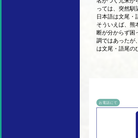
名がつく元来か
っては、突然馴
日本語は文尾・
そういえば、熊
断が分からず困
調ではあったが
は文尾・語尾の
お電話にて