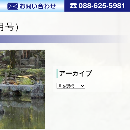
月号）
アーカイブ
ア
ー
カ
イ
ブ