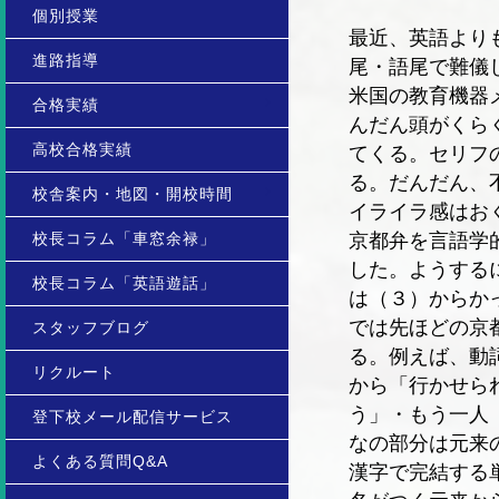
個別授業
最近、英語より
進路指導
尾・語尾で難儀
米国の教育機器
合格実績
んだん頭がくら
高校合格実績
てくる。セリフ
る。だんだん、
校舎案内・地図・開校時間
イライラ感はお
校長コラム「車窓余禄」
京都弁を言語学
した。ようする
校長コラム「英語遊話」
は（３）からか
では先ほどの京
スタッフブログ
る。例えば、動
リクルート
から「行かせら
う」・もう一人
登下校メール配信サービス
なの部分は元来
よくある質問Q&A
漢字で完結する