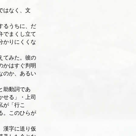
ではなく、文
するうちに、だ
弁でまくし立て
分かりにくくな
えてみた。彼の
のかはすぐ判明
なのか、あるい
と助動詞であ
かせる」・上司
私が「行こ
る。このひらが
。漢字に送り仮