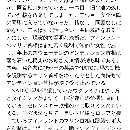
か、両首相は知っている。一つ目、旧ソ連の残し
ていた核を放棄してしまった。二つ目、安全保障
の同盟に入っていなかった。核なし、同盟なしは
危ない。二人はすぐ話し合い、共同歩調を取るこ
とにした。現実的で賢明な決断だ。フィンランド
のマリン首相はまだ若く聡明で知的な女性であ
り、年上のスウェーデンのアンディション首相は
落ち着いた構えのお母さん風情が持ち味である。
内容、発音共にぴか一の英語でNATO加盟の動機
を説明するマリン首相をゆったりとした面持ちで
アンディション首相が隣で受け止めている。
NATO加盟を渇望していたウクライナはやり方
とタイミングがまずく、国家存亡の危機に直面し
ている。ゼレンスキー政権のかじ取りミスともい
える。この状況を見て、長い国境線をロシアと接
しているフィンランドのマリン首相は躊躇せず大
きな賭けに出た。そして、隣国のスウェーデンを