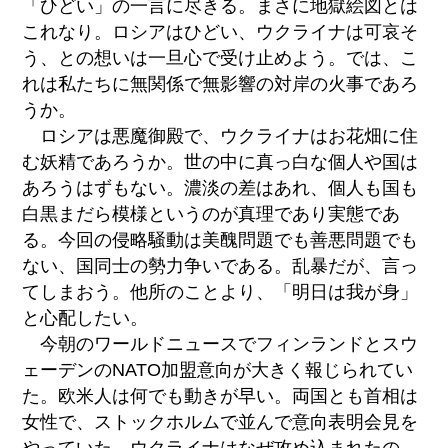
「ひどい」の一言に尽きる。まさに地獄絵図とは
これなり。ロシアはひどい、ウクライナは可哀そ
う、との想いは一旦心で受け止めよう。では、こ
れは私たちに無関係で無影響の対岸の火事であろ
うか。
ロシアは悪魔御殿で、ウクライナはお花畑に住
む妖精であろうか。世の中に真っ白な個人や国は
あろうはずもない。濃淡の差はあれ、個人も国も
白黒まだら模様というのが真理であり実態であ
る。今回の侵略騒動は美醜問題でも善悪問題でも
ない、国同士の勢力争いである。乱暴だが、言っ
てしまおう。他所のことより、「明日は我が身」
と心配したい。
今朝のワールドニュースでフィンランドとスウ
ェーデンのNATO加盟意向が大きく報じられてい
た。欧米人は何でも動きが早い。両国とも首相は
女性で、ストックホルムで並んで意向表明会見を
やっていた。ウクライナはなぜ攻め込まれたの