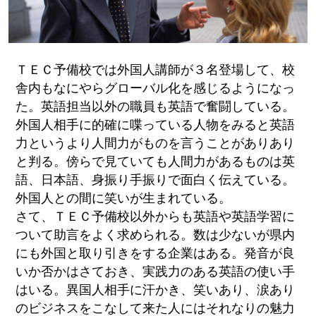
ＴＥＣ予備校では外国人講師が３名登場して、校
舎内もなにやらグローバル化を感じるようになっ
た。英語担当以外の職員も英語で奮闘している。
外国人相手に的確に喋っている人物をみると英語
力というより人間力がものを言うことがありあり
と判る。傍らで見ていても人間力があるものは英
語、日本語、身振り手振りで面白く伝えている。
外国人との間に笑いが生まれている。
さて、ＴＥＣ予備校以外からも英語や英語学習に
ついて助言をよく求められる。数は少ないが県内
にも外国と取り引きをする企業はある。発音が良
いか否かはさておき、実践力のある英語の使い手
はいる。異国人相手に汗かき、笑いあり、涙あり
のビジネスをこなして来た人にはそれなりの魅力