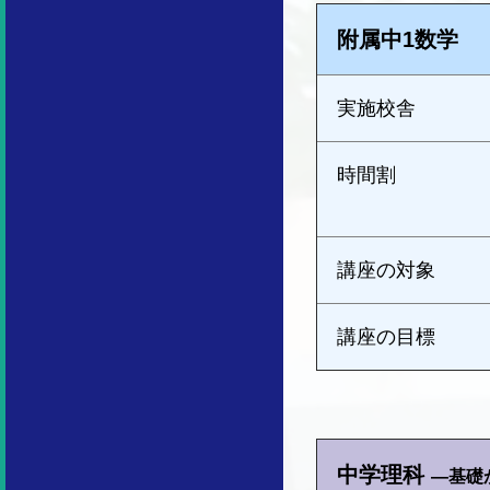
附属中1数学
実施校舎
時間割
講座の対象
講座の目標
中学理科
―基礎