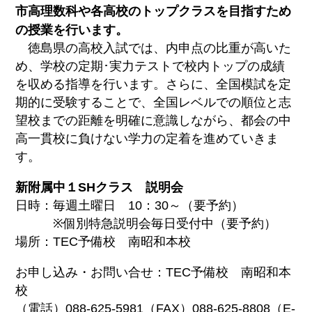
市高理数科や各高校のトップクラスを目指すため
の授業を行います。
徳島県の高校入試では、内申点の比重が高いた
め、学校の定期･実力テストで校内トップの成績
を収める指導を行います。さらに、全国模試を定
期的に受験することで、全国レベルでの順位と志
望校までの距離を明確に意識しながら、都会の中
高一貫校に負けない学力の定着を進めていきま
す。
新附属中１SHクラス 説明会
日時：毎週土曜日 10：30～（要予約）
※個別特急説明会毎日受付中（要予約）
場所：TEC予備校 南昭和本校
お申し込み・お問い合せ：TEC予備校 南昭和本
校
（電話）088-625-5981（FAX）088-625-8808（E-