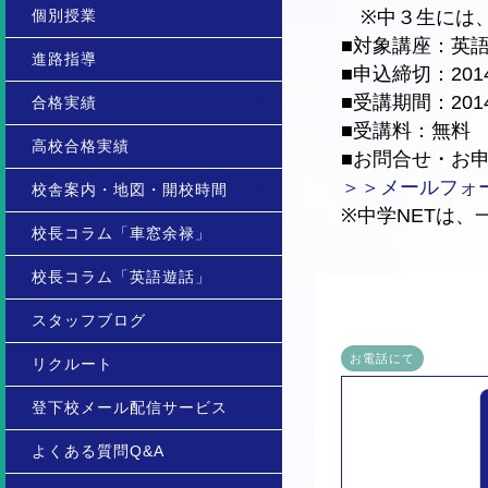
個別授業
※中３生には、
■対象講座：英語
進路指導
■申込締切：201
■受講期間：20
合格実績
■受講料：無料
高校合格実績
■お問合せ・お申込
＞＞メールフォ
校舎案内・地図・開校時間
※中学NETは
校長コラム「車窓余禄」
校長コラム「英語遊話」
スタッフブログ
お電話にて
リクルート
登下校メール配信サービス
よくある質問Q&A