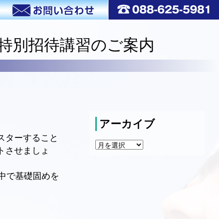
度特別招待講習のご案内
アーカイブ
スターすること
ア
トさせましょ
ー
カ
イ
中で基礎固めを
ブ