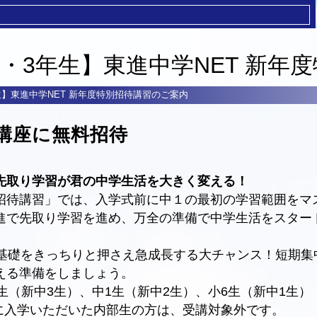
2・3年生】東進中学NET 新年
生】東進中学NET 新年度特別招待講習のご案内
講座に無料招待
先取り学習が君の中学生活を大きく変える！
待講習」では、入学式前に中１の最初の学習範囲をマ
進で先取り学習を進め、万全の準備で中学生活をスター
基礎をきっちりと押さえ急成長する大チャンス！短期集
える準備をしましょう。
生（新中3生）、中1生（新中2生）、小6生（新中1生）
入学いただいた内部生の方は、受講対象外です。