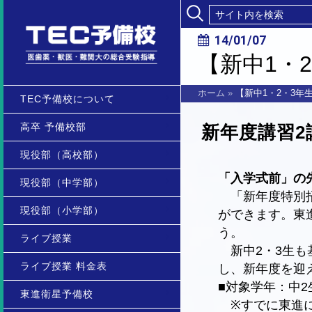
14/01/07
【新中1・
ホーム
»
【新中1・2・3年
TEC予備校について
高卒 予備校部
新年度講習2
現役部（高校部）
「入学式前」の
現役部（中学部）
「新年度特別招
現役部（小学部）
ができます。東
う。
ライブ授業
新中2・3生も
ライブ授業 料金表
し、新年度を迎
■対象学年：中2
東進衛星予備校
※すでに東進に