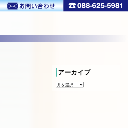
中
アーカイブ
ア
ー
カ
イ
ブ