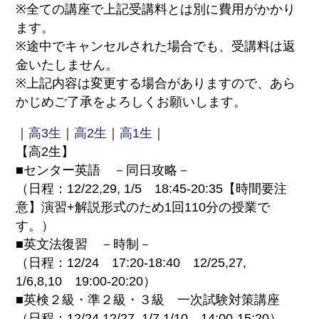
※全ての講座で上記受講料とは別に費用がかかり
ます。
※途中でキャンセルされた場合でも、受講料は返
金いたしません。
※上記内容は変更する場合がありますので、あら
かじめご了承をよろしくお願いします。
｜
高3生
｜
高2生
｜
高1生
｜
【高2生】
■センター英語 －同日攻略－
（日程：12/22,29, 1/5 18:45-20:35【時間要注
意】演習+解説形式のため1回110分の授業で
す。）
■英文法復習 －時制－
（日程：12/24 17:20-18:40 12/25,27,
1/6,8,10 19:00-20:20）
■英検２級・準２級・３級 一次試験対策講座
（日程：12/24,12/27, 1/7,1/10 14:00-15:20）