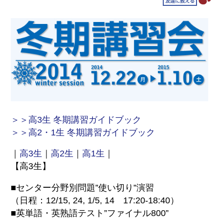
＞＞高3生 冬期講習ガイドブック
＞＞高2・1生 冬期講習ガイドブック
｜
高3生
｜
高2生
｜
高1生
｜
【高3生】
■センター分野別問題”使い切り”演習
（日程：12/15, 24, 1/5, 14 17:20-18:40）
■英単語・英熟語テスト”ファイナル800”