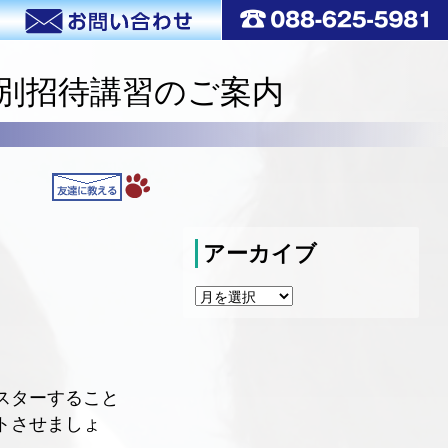
特別招待講習のご案内
アーカイブ
ア
ー
カ
イ
ブ
スターすること
トさせましょ