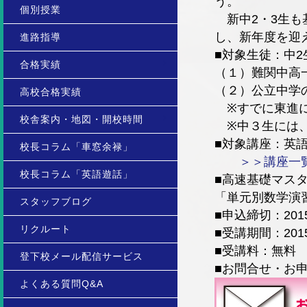
う。
個別授業
新中2・3生も
し、新年度を迎
進路指導
■対象生徒：中2
合格実績
（１）難関中高
（２）公立中学
高校合格実績
※すでに東進に
校舎案内・地図・開校時間
※中３生には、
■対象講座：英語
校長コラム「車窓余禄」
＞＞講座一
校長コラム「英語遊話」
■高速基礎マス
「単元別数学演
スタッフブログ
■申込締切：201
リクルート
■受講期間：20
■受講料：無料
登下校メール配信サービス
■お問合せ・お申込
よくある質問Q&A