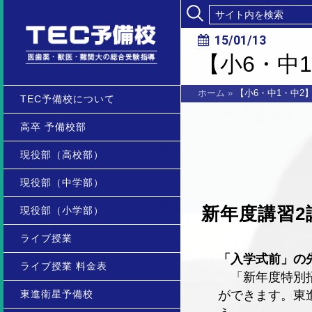
15/01/13
【小6・中
ホーム
»
【小6・中1・中2
TEC予備校について
高卒 予備校部
現役部（高校部）
現役部（中学部）
新年度講習2
現役部（小学部）
ライブ授業
「入学式前」の
ライブ授業 料金表
「新年度特別招
東進衛星予備校
ができます。東