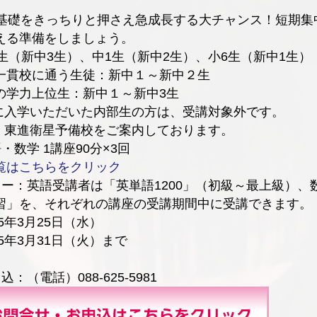
基礎をきっちりと押さえ急成長する大チャンス！短期集
える準備をしましょう。
生（新中3生）、中1生（新中2生）、小6生（新中1生）
一貫校に通う生徒：新中１～新中２生
の学力上位生：新中１～新中3生
入学いただいた内部生の方は、受講対象外です。
東進衛星予備校をご案内しております。
・数学 1講座90分×3回
覧はこちらをクリック
ター：英語受講者は「英単語1200」（初級～最上級）、
習」を、それぞれの講座の受講期間中に受講できます。
5年3月25日（水）
15年3月31日（火）まで
：（電話）088-625-5981