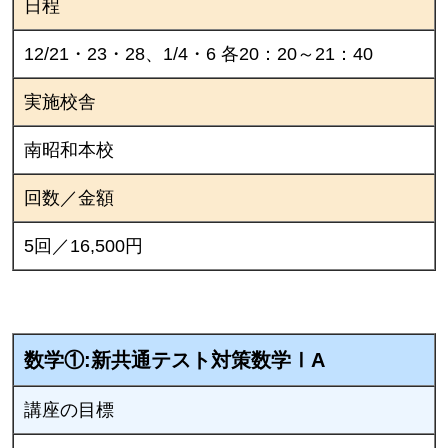
日程
12/21・23・28、1/4・6 各20：20～21：40
実施校舎
南昭和本校
回数／金額
5回／16,500円
数学①:新共通テスト対策数学ⅠA
講座の目標