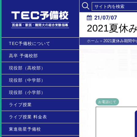
21/07/07
2021夏
ホーム
»
2021夏休み期間
TEC予備校について
高卒 予備校部
現役部（高校部）
現役部（中学部）
現役部（小学部）
お電話にて
ライブ授業
ライブ授業 料金表
東進衛星予備校