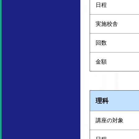
日程
実施校舎
回数
金額
理科
講座の対象