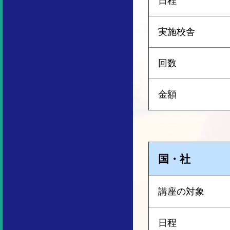
日程
実施校舎
回数
金額
国・社
講座の対象
日程