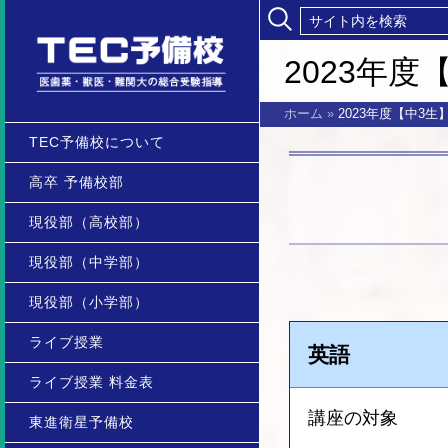
2023年
ホーム
»
2023年度【中3
TEC予備校について
高卒 予備校部
現役部（高校部）
現役部（中学部）
現役部（小学部）
ライブ授業
英語
ライブ授業 料金表
講座の対象
東進衛星予備校