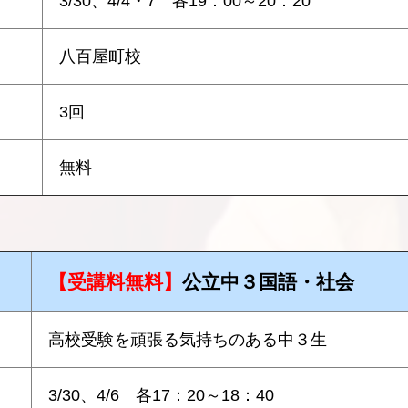
3/30、4/4・7 各19：00～20：20
八百屋町校
3回
無料
【受講料無料】
公立中３国語・社会
高校受験を頑張る気持ちのある中３生
3/30、4/6 各17：20～18：40