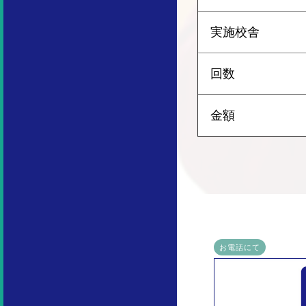
実施校舎
回数
金額
お電話にて