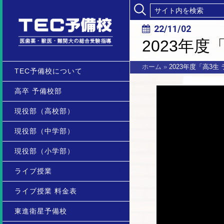
22/11/02
2023年
ホーム
»
2023年度「高3
TEC予備校について
高卒 予備校部
現役部（高校部）
現役部（中学部）
現役部（小学部）
ライブ授業
ライブ授業 料金表
東進衛星予備校