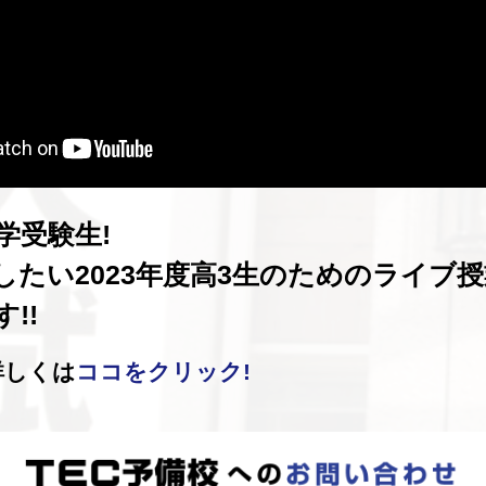
学受験生!
したい2023年度高3生のための
ライブ授
!!
詳しくは
ココをクリック!