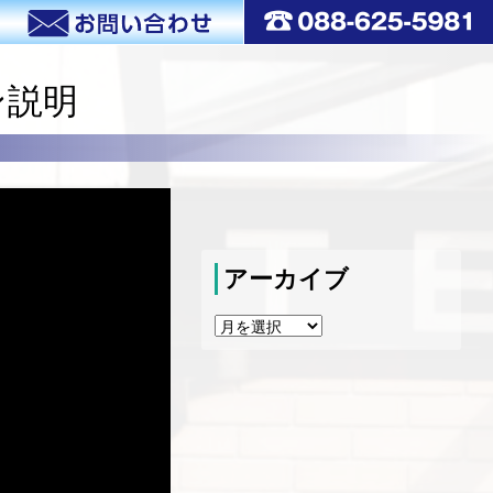
ン説明
アーカイブ
ア
ー
カ
イ
ブ