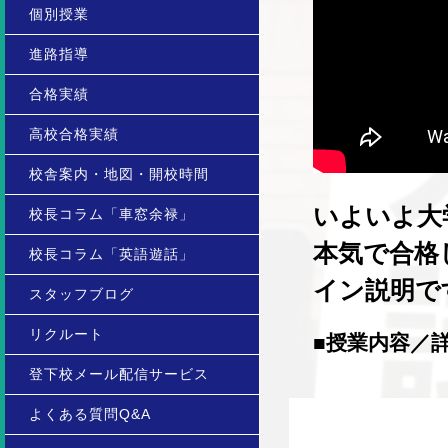
個別授業
進路指導
合格実績
高校合格実績
校舎案内・地図・開校時間
いよいよ大
校長コラム「車窓余禄」
本気で合格
校長コラム「英語遊話」
イン説明です
スタッフブログ
リクルート
■授業内容／
登下校メール配信サービス
よくある質問Q&A