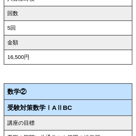
回数
5回
金額
16,500円
数学②
受験対策数学ⅠAⅡBC
講座の目標