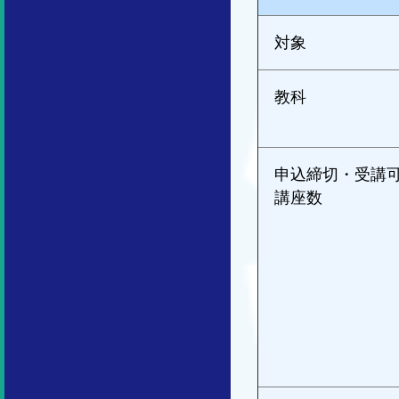
対象
教科
申込締切・受講
講座数