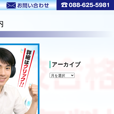
内
アーカイブ
ア
ー
カ
イ
ブ