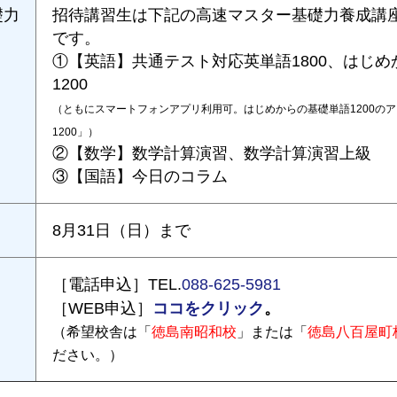
礎力
招待講習生は下記の高速マスター基礎力養成講
です。
①【英語】共通テスト対応英単語1800、はじ
1200
（ともにスマートフォンアプリ利用可。はじめからの基礎単語1200の
1200」）
②【数学】数学計算演習、数学計算演習上級
③【国語】今日のコラム
8月31日（日）まで
［電話申込］TEL.
088-625-5981
ココをクリック
。
［WEB申込］
（希望校舎は「
徳島南昭和校
」または「
徳島八百屋町
ださい。）