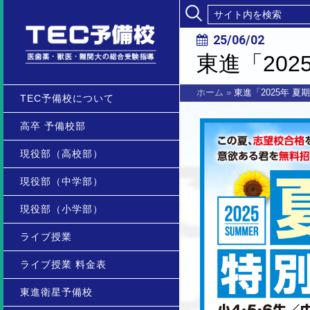
25/06/02
東進「20
ホーム
»
東進「2025年 
TEC予備校について
高卒 予備校部
現役部（高校部）
現役部（中学部）
現役部（小学部）
ライブ授業
ライブ授業 料金表
東進衛星予備校