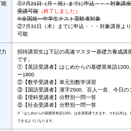
可能
①7月21日（月・祝）までに申込・・・対象講
受講可能
（終了しました）
※全国統一中学生テスト受験者対象
②7月31日（木）までに申込・・・対象講座よ
可能
礎力
招待講習生は下記の高速マスター基礎力養成講
です。
①【英語受講者】はじめからの基礎英単語120
ー1800
②【数学受講者】単元別数学演習
③【国語受講者】漢字2500、百人一首、今日の
④【理科受講者】分野別一問一答
⑤【社会受講者】分野別一問一答
※「はじめからの基礎英単語1200」は全員受講できます。それ以外は
できるようになります。