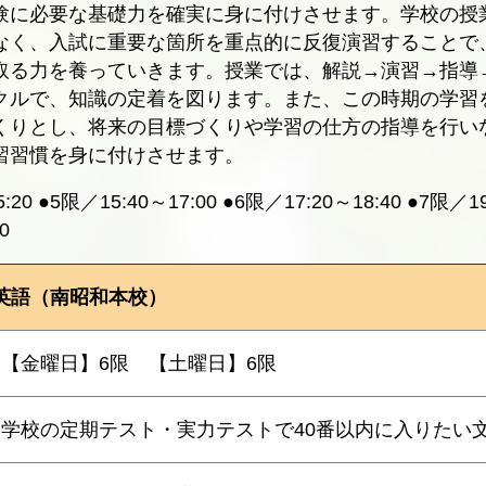
験に必要な基礎力を確実に身に付けさせます。学校の授
なく、入試に重要な箇所を重点的に反復演習することで
取る力を養っていきます。授業では、解説→演習→指導
クルで、知識の定着を図ります。また、この時期の学習
くりとし、将来の目標づくりや学習の仕方の指導を行い
習習慣を身に付けさせます。
:20 ●5限／15:40～17:00 ●6限／17:20～18:40 ●7限／19
0
英語（南昭和本校）
【金曜日】6限 【土曜日】6限
学校の定期テスト・実力テストで40番以内に入りたい