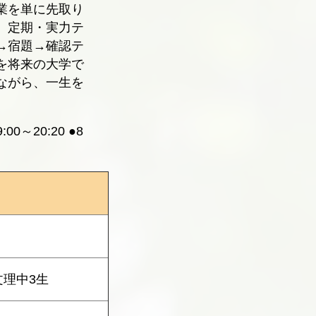
業を単に先取り
、定期・実力テ
→宿題→確認テ
を将来の大学で
ながら、一生を
:00～20:20 ●8
文理中3生