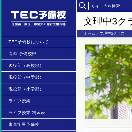
文理中3ク
ホーム
»
文理中3クラス
TEC予備校について
高卒 予備校部
現役部（高校部）
現役部（中学部）
現役部（小学部）
ライブ授業
ライブ授業 料金表
東進衛星予備校