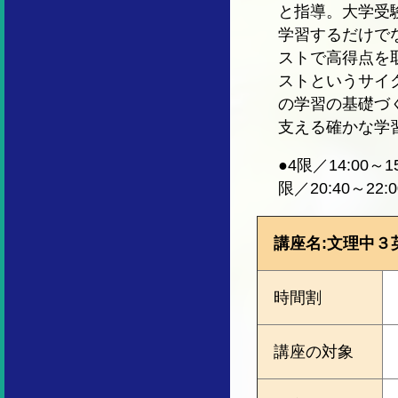
と指導。大学受
学習するだけで
ストで高得点を
ストというサイ
の学習の基礎づ
支える確かな学
●4限／14:00～15
限／20:40～22:0
講座名:文理中３
時間割
講座の対象