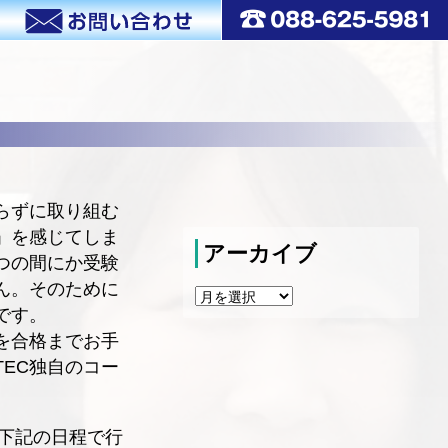
らずに取り組む
」を感じてしま
アーカイブ
つの間にか受験
ん。そのために
ア
ー
です。
カ
を合格までお手
イ
EC独自のコー
ブ
を下記の日程で行