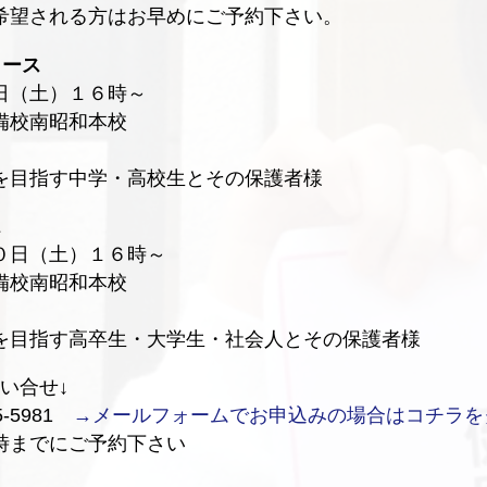
希望される方はお早めにご予約下さい。
コース
日（土）１６時～
備校南昭和本校
目指す中学・高校生とその保護者様
ス
日（土）１６時～
備校南昭和本校
目指す高卒生・大学生・社会人とその保護者様
い合せ↓
5-5981
→メールフォームでお申込みの場合はコチラを
時までにご予約下さい