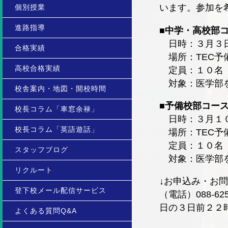
います。参加を
個別授業
進路指導
■中学・高校部
日時：３月３
合格実績
場所：TEC予
高校合格実績
定員：１０名
対象：医学部を
校舎案内・地図・開校時間
■予備校部コー
校長コラム「車窓余禄」
日時：３月１０
校長コラム「英語遊話」
場所：TEC予
定員：１０名
スタッフブログ
対象：医学部を
リクルート
↓お申込み・お問
登下校メール配信サービス
（電話）088-62
日の３日前２２
よくある質問Q&A