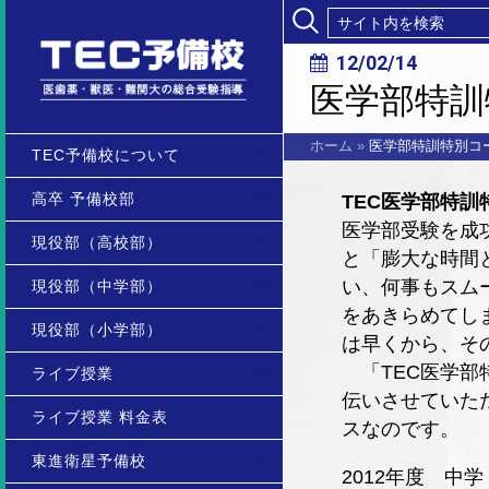
12/02/14
医学部特訓
ホーム
»
医学部特訓特別コ
TEC予備校について
高卒 予備校部
TEC医学部特訓
医学部受験を成
現役部（高校部）
と「膨大な時間
い、何事もスム
現役部（中学部）
をあきらめてし
現役部（小学部）
は早くから、そ
「TEC医学部
ライブ授業
伝いさせていた
ライブ授業 料金表
スなのです。
東進衛星予備校
2012年度 