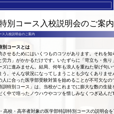
特別コース入校説明会のご案内
ース入校説明会のご案内
特別コースとは
功させるためにはいくつものコツがあります。それを知
と労力」がかかるだけです。いたずらに「苛立ち・焦り
ーズに進みません。結局、何年も浪人を重ねた挙げ句い
まう。そんな状況になってしまうことも少なくありませ
の人に合った医学部受験対策を始めることが不可欠なの
特訓特別コース」は、当校がこれまでに膨大な数の生徒
だく中で培ったノウハウやコツを惜しみなくつぎ込んだT
中学・高校・高卒者対象の医学部特訓特別コースの説明会