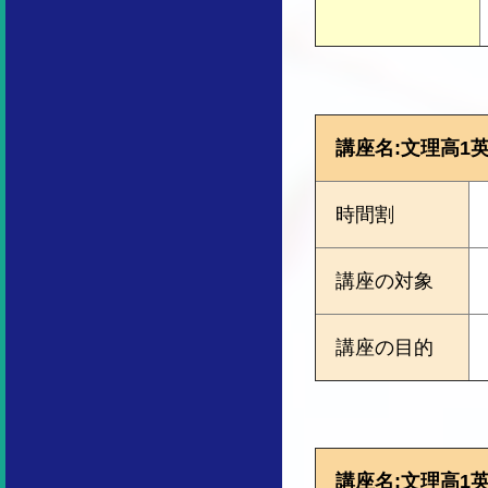
講座名:文理高1英
時間割
講座の対象
講座の目的
講座名:文理高1