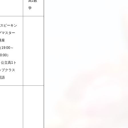
高1数
学
■スピーキン
グマスター
講座
（19:00～
20:00）
公立高1ト
ップクラス
英語