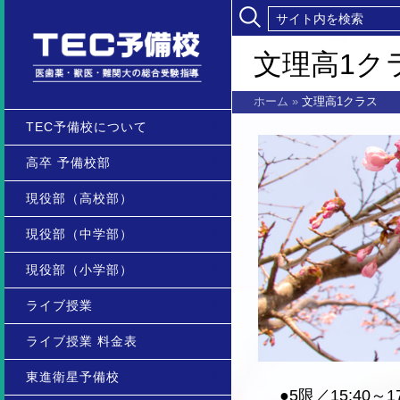
文理高1ク
ホーム
»
文理高1クラス
TEC予備校について
高卒 予備校部
現役部（高校部）
現役部（中学部）
現役部（小学部）
ライブ授業
ライブ授業 料金表
東進衛星予備校
●5限／15:40～17