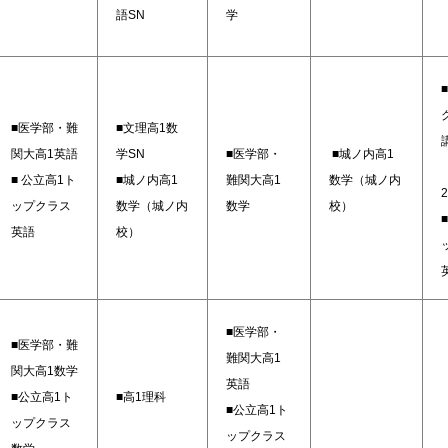
語SN
学
■医学部・難
■文理高1数
関大高1英語
学SN
■医学部・
■城ノ内高1
■
公立高1ト
■城ノ内高1
難関大高1
数学（城ノ内
ップクラス
数学（城ノ内
数学
校）
■
英語
校）
■医学部・
■医学部・難
難関大高1
関大高1数学
英語
■公立高1ト
■高1理科
■公立高1ト
ップクラス
ップクラス