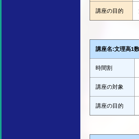
講座の目的
講座名:文理高1数
時間割
講座の対象
講座の目的