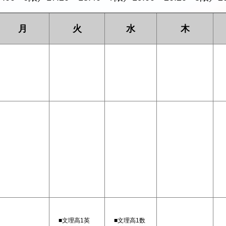
月
火
水
木
■文理高1英
■文理高1数