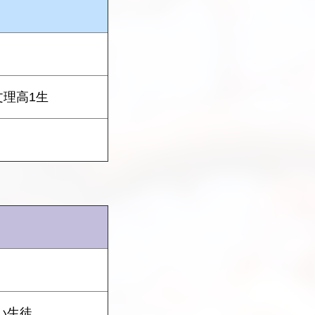
文理高1生
い生徒