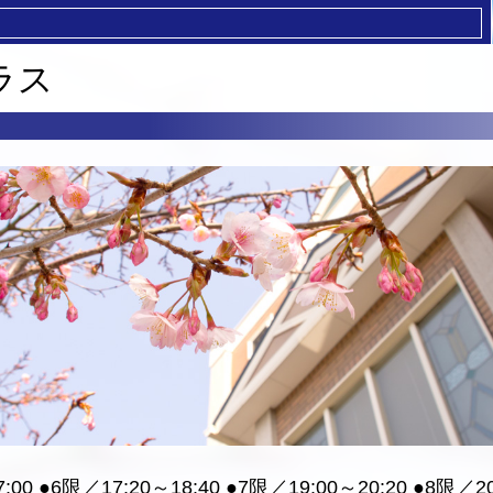
ラス
:00 ●6限／17:20～18:40 ●7限／19:00～20:20 ●8限／20