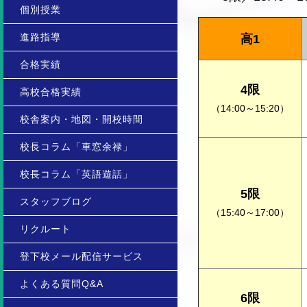
個別授業
進路指導
高1
合格実績
4限
高校合格実績
（14:00～15:20）
校舎案内・地図・開校時間
校長コラム「車窓余禄」
校長コラム「英語遊話」
5限
スタッフブログ
（15:40～17:00）
リクルート
登下校メール配信サービス
よくある質問Q&A
6限