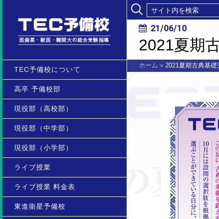
21/06/10
2021夏
ホーム
»
2021夏期古典基
TEC予備校について
高卒 予備校部
現役部（高校部）
現役部（中学部）
現役部（小学部）
ライブ授業
ライブ授業 料金表
東進衛星予備校