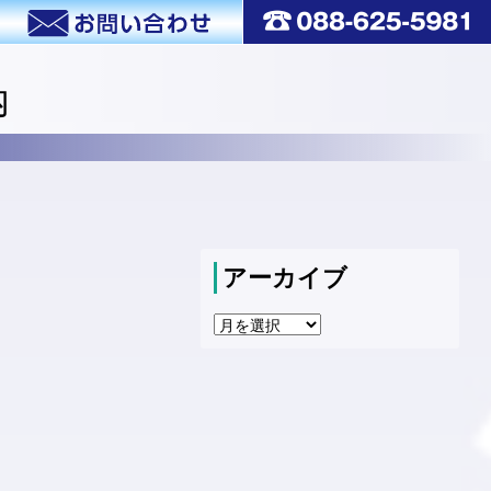
内
アーカイブ
ア
ー
カ
イ
ブ