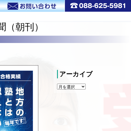
新聞（朝刊）
アーカイブ
ア
ー
カ
イ
ブ