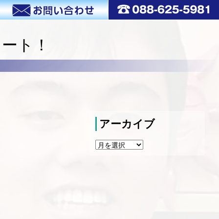
タート！
アーカイブ
ア
ー
カ
イ
ブ