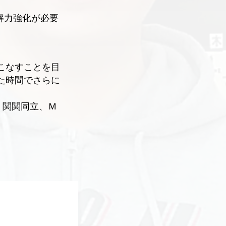
解力強化が必要
こなすことを目
た時間でさらに
。
：関関同立、Ｍ