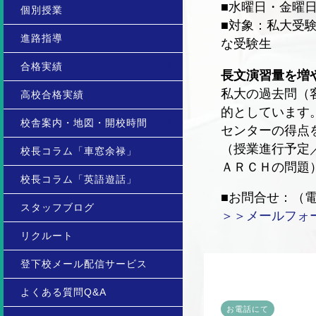
■水曜日・金曜日／
個別授業
■対象：私大受
進路指導
な受験生
合格実績
長文演習量を増や
私大の過去問（
高校合格実績
的としています
校舎案内・地図・開校時間
センターの得点
（授業進行予定
校長コラム「車窓余禄」
ＡＲＣＨの問題
校長コラム「英語遊話」
■お問合せ：（電話）0
スタッフブログ
＞＞メールフォ
リクルート
登下校メール配信サービス
よくある質問Q&A
お電話にて