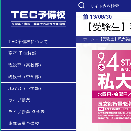
13/08/30
【受験生】
ホーム
»
【受験生】私大英
TEC予備校について
高卒 予備校部
現役部（高校部）
現役部（中学部）
現役部（小学部）
ライブ授業
ライブ授業 料金表
東進衛星予備校