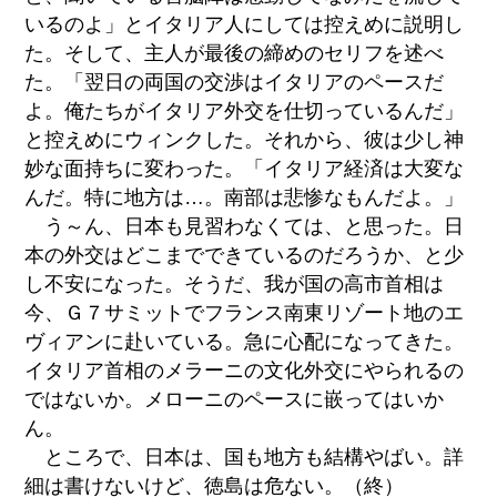
いるのよ」とイタリア人にしては控えめに説明し
た。そして、主人が最後の締めのセリフを述べ
た。「翌日の両国の交渉はイタリアのペースだ
よ。俺たちがイタリア外交を仕切っているんだ」
と控えめにウィンクした。それから、彼は少し神
妙な面持ちに変わった。「イタリア経済は大変な
んだ。特に地方は…。南部は悲惨なもんだよ。」
う～ん、日本も見習わなくては、と思った。日
本の外交はどこまでできているのだろうか、と少
し不安になった。そうだ、我が国の高市首相は
今、Ｇ７サミットでフランス南東リゾート地のエ
ヴィアンに赴いている。急に心配になってきた。
イタリア首相のメラーニの文化外交にやられるの
ではないか。メローニのペースに嵌ってはいか
ん。
ところで、日本は、国も地方も結構やばい。詳
細は書けないけど、徳島は危ない。（終）