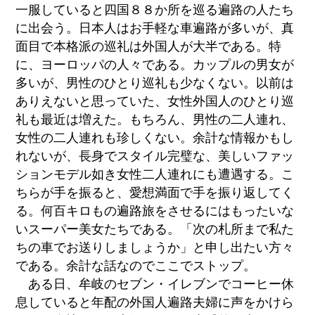
一服していると四国８８か所を巡る遍路の人たち
に出会う。日本人はお手軽な車遍路が多いが、真
面目で本格派の巡礼は外国人が大半である。特
に、ヨーロッパの人々である。カップルの男女が
多いが、男性のひとり巡礼も少なくない。以前は
ありえないと思っていた、女性外国人のひとり巡
礼も最近は増えた。もちろん、男性の二人連れ、
女性の二人連れも珍しくない。余計な情報かもし
れないが、長身でスタイル完璧な、美しいファッ
ションモデル如き女性二人連れにも遭遇する。こ
ちらが手を振ると、愛想満面で手を振り返してく
る。何百キロもの遍路旅をさせるにはもったいな
いスーパー美女たちである。「次の札所まで私た
ちの車でお送りしましょうか」と申し出たい方々
である。余計な話なのでここでストップ。
ある日、牟岐のセブン・イレブンでコーヒー休
息していると年配の外国人遍路夫婦に声をかけら