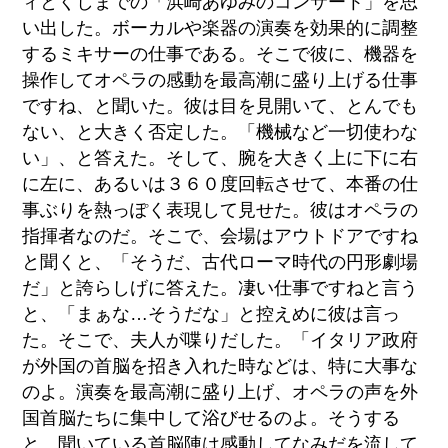
ィとくしまでの「浜崎あゆみのコンサート」を思
い出した。ボーカルや楽器の演奏を効果的に調整
するミキサーの仕事である。そこで彼に、機器を
操作してオペラの感動を最高潮に盛り上げる仕事
ですね、と聞いた。彼は目を見開いて、とんでも
ない、と大きく否定した。「機械など一切使わな
い」、と答えた。そして、腕を大きく上に下に右
に左に、あるいは３６０度回転させて、本番の仕
事ぶりを熱っぽく表現して見せた。彼はオペラの
指揮者なのだ。そこで、会場はアウトドアですね
と聞くと、「そうだ、古代ローマ時代の円形劇場
だ」と誇らしげに答えた。凄い仕事ですねと言う
と、「まぁな…そうだな」と控えめに彼は言っ
た。そこで、夫人が喋りだした。「イタリア政府
が外国の首脳を招き入れた時などは、特に大事な
のよ。演奏を最高潮に盛り上げ、オペラの声を外
国首脳たちに集中して浴びせるのよ。そうする
と、聞いている首脳陣は感動してなみだを流して