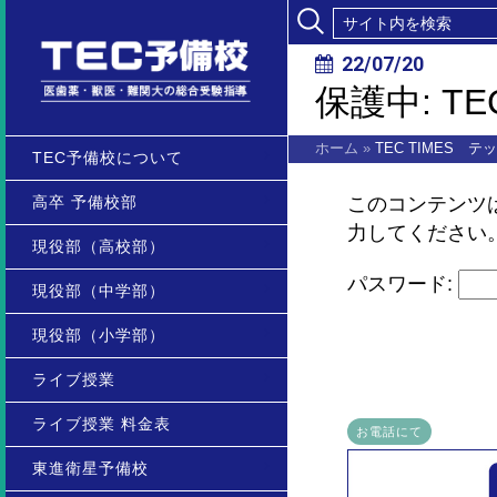
22/07/20
保護中: T
ホーム
»
TEC TIMES 
TEC予備校について
高卒 予備校部
このコンテンツ
力してください
現役部（高校部）
パスワード:
現役部（中学部）
現役部（小学部）
ライブ授業
ライブ授業 料金表
お電話にて
東進衛星予備校