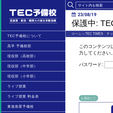
23/08/19
保護中: T
ホーム
»
TEC TIMES 
TEC予備校について
高卒 予備校部
このコンテンツ
力してください
現役部（高校部）
パスワード:
現役部（中学部）
現役部（小学部）
ライブ授業
ライブ授業 料金表
お電話にて
東進衛星予備校