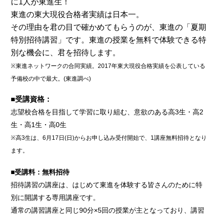
に1人が東進生！
東進の東大現役合格者実績は日本一。
その理由を君の目で確かめてもらうのが、東進の「夏期
特別招待講習」です。東進の授業を無料で体験できる特
別な機会に、君を招待します。
※東進ネットワークの合同実績。2017年東大現役合格実績を公表している
予備校の中で最大。(東進調べ)
■受講資格：
志望校合格を目指して学習に取り組む、意欲のある高3生・高2
生・高1生・高0生
※高3生は、6月17日(日)からお申し込み受付開始で、1講座無料招待となり
ます。
■受講料：
無料招待
招待講習の講座は、はじめて東進を体験する皆さんのために特
別に開講する専用講座です。
通常の講習講座と同じ90分×5回の授業が主となっており、講習