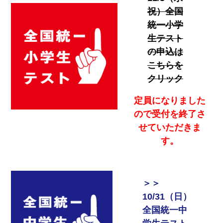
祝）全国
統一小学
生テスト
の申込は
こちらを
クリック
定員になりました
ので受付を終了さ
せていただきま
す。
＞＞
10/31（日）
全国統一中