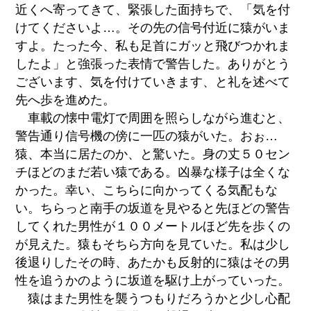
近くへ寄ってきて、緊張した面持ちで、「気を付
けてくださいよ…。その先の信号付近に猿がいま
すよ。たった今、私も足首にガッと飛びつかれま
したよ」と強張った表情で警告した。ありがとう
ございます、気を付けていきます、と礼を述べて
先へ歩を進めた。
車載の懐中電灯で周囲を照らしながら進むと、
警告通り信号機の傍に一匹の猿がいた。おぉ…
猿、本当に居たのか、と驚いた。身の丈５０セン
チほどのまだ若い猿である。凶暴な様子は全くな
かった。幸い、こちらに向かってくる気配もな
い。ちらっと南手の坂道を見やると先ほどの警告
してくれた男性が１００メートルほど先を歩くの
が見えた。猿もそちら方向を見ていた。私は少し
後退りしたその時、あたかも反射的に猿はその男
性を追うかのように坂道を駆け上がっていった。
猿はまた男性を襲うつもりだろうかと少し心配