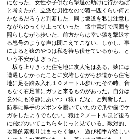
になった。女性や子供なら撃退の助けに行かねば
と考えたが、立派な男性なので猿一匹くらい何と
かなるだろうと判断した。同じ坂道を私は注意し
ながらゆっくり上っていった。懐中電灯で周囲を
照らしながら歩いた。前方からは幸い猿を撃退す
る怒号のような声は聞こえてこない。しかし、事
によると猿のやつは私を待ち伏せているかも、と
いう不安がよぎった。
坂を上りきった住宅地に友人宅はある。猿には
遭遇しなかったことに安堵しながら歩道から住宅
地に足を踏み入れ１０メートル歩いたその時、音
もなく右足首にガッと来るものがあった。自分は
意外にも冷静にあいつ（猿）だな、と判断した。
防寒に厚手のズボンを履いていたので爪や歯でケ
ガをしたようでもない。猿は２メートルほど後ろ
に飛びのいてこちらをじっと見ている。敵対的、
攻撃的素振りはまったく無い。遊び相手が欲しい