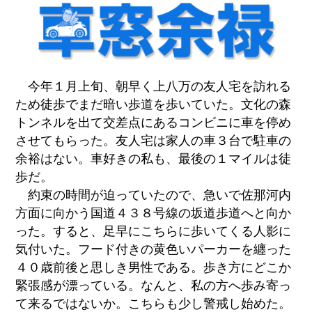
今年１月上旬、朝早く上八万の友人宅を訪れる
ため徒歩でまだ暗い歩道を歩いていた。文化の森
トンネルを出て交差点にあるコンビニに車を停め
させてもらった。友人宅は家人の車３台で駐車の
余裕はない。車好きの私も、最後の１マイルは徒
歩だ。
約束の時間が迫っていたので、急いで佐那河内
方面に向かう国道４３８号線の坂道歩道へと向か
った。すると、足早にこちらに歩いてくる人影に
気付いた。フード付きの黄色いパーカーを纏った
４０歳前後と思しき男性である。歩き方にどこか
緊張感が漂っている。なんと、私の方へ歩み寄っ
て来るではないか。こちらも少し警戒し始めた。