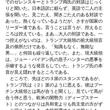
でのゼレンスキーとトランプ両氏の対談はじっく
りと聞いた。日本語訳に頼らず、英語で二人の主
張を聞いた。見ごたえ、聞きごたえのある対談で
あった。熱くなっているようだが、さすが国家の
リーダー達である。言うことは言うが、控えると
ころは控えている。まあ…大人の対談である。一
つ控えがないのは、トランプ大統領の前大統領言
及の個所だけである。「知識もなく、無能な
男…」と何回も繰り返していた。また、現大統領
は、ジョー・バイデン氏の息子ハンターの悪事を
示唆するような発言もしていた。トランプ氏の本
音が見え隠れするところである。
ところで、先ほどの３派のスタンスであるが、
トランプ氏は（２）派のように思える。彼はプー
チン大統領とは馬が合うと聞くし、見ていて馬が
合う仲と思う。欧米の闇勢力（ディープステー
ト）とのつながりは共和党よりも民主党の方がず