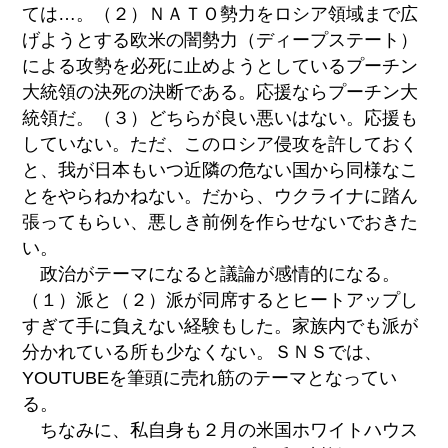
ては…。（２）ＮＡＴＯ勢力をロシア領域まで広
げようとする欧米の闇勢力（ディープステート）
による攻勢を必死に止めようとしているプーチン
大統領の決死の決断である。応援ならプーチン大
統領だ。（３）どちらが良い悪いはない。応援も
していない。ただ、このロシア侵攻を許しておく
と、我が日本もいつ近隣の危ない国から同様なこ
とをやらねかねない。だから、ウクライナに踏ん
張ってもらい、悪しき前例を作らせないでおきた
い。
政治がテーマになると議論が感情的になる。
（１）派と（２）派が同席するとヒートアップし
すぎて手に負えない経験もした。家族内でも派が
分かれている所も少なくない。ＳＮＳでは、
YOUTUBEを筆頭に売れ筋のテーマとなってい
る。
ちなみに、私自身も２月の米国ホワイトハウス