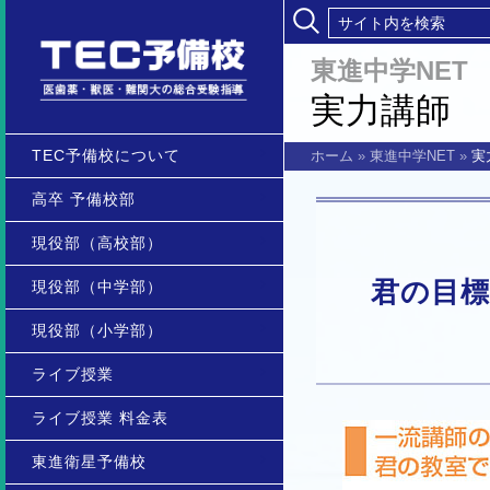
東進中学NET
実力講師
TEC予備校について
ホーム
»
東進中学NET
»
実
高卒 予備校部
現役部（高校部）
君の目
現役部（中学部）
現役部（小学部）
ライブ授業
ライブ授業 料金表
東進衛星予備校