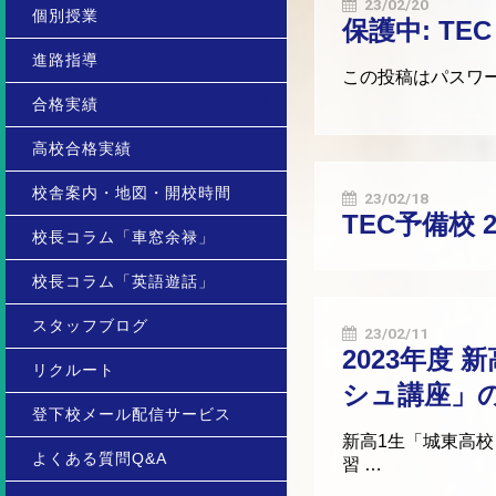
23/02/20
個別授業
保護中: TE
進路指導
この投稿はパスワ
合格実績
高校合格実績
校舎案内・地図・開校時間
23/02/18
TEC予備校 
校長コラム「車窓余禄」
校長コラム「英語遊話」
スタッフブログ
23/02/11
2023年度
リクルート
シュ講座」
登下校メール配信サービス
新高1生「城東高校
よくある質問Q&A
習 …