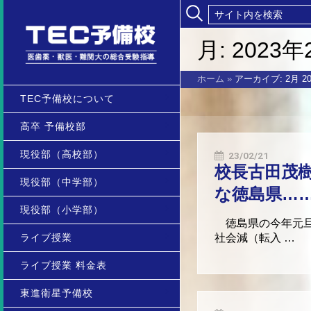
月:
2023年
ホーム
»
アーカイブ: 2月 20
TEC予備校について
高卒 予備校部
現役部（高校部）
23/02/21
校長古田茂
現役部（中学部）
な徳島県…
現役部（小学部）
徳島県の今年元旦
ライブ授業
社会減（転入 …
ライブ授業 料金表
東進衛星予備校