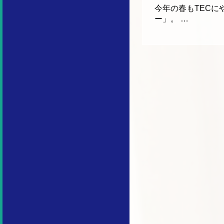
今年の春もTECに
ー」。 …