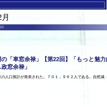
2月
23
樹の「車窓余禄」【第22回】「もっと魅
…政窓余禄」
の人口推計が発表された。７０１，９６２人である。自然減