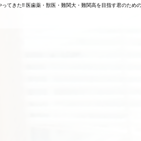
やってきた!! 医歯薬・獣医・難関大・難関高を目指す君のため