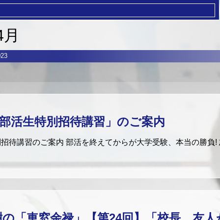
4月
23
高3部活生特別招待講習」のご案内
特別招待講習のご案内 部活を終えてからが大学受験、本当の勝負!
樹の「車窓余禄」【第24回】「校長、友人