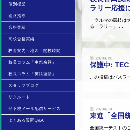
個別授業
ラリー応援
進路指導
クルマの競技は大
る「ラリー」 …
合格実績
高校合格実績
校舎案内・地図・開校時間
23/04/20
校長コラム「車窓余禄」
保護中: TE
校長コラム「英語遊話」
この投稿はパスワ
スタッフブログ
リクルート
登下校メール配信サービス
23/04/14
東進「全国
よくある質問Q&A
全国統一テストのご