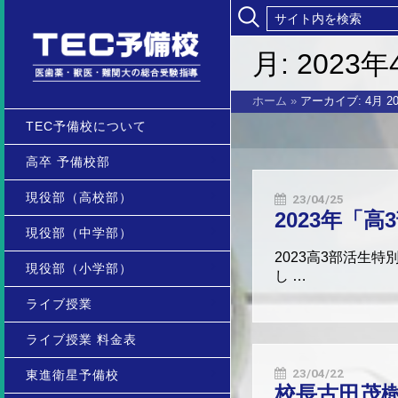
月:
2023年
ホーム
»
アーカイブ: 4月 20
TEC予備校について
高卒 予備校部
現役部（高校部）
23/04/25
2023年「
現役部（中学部）
2023高3部活生
現役部（小学部）
し …
ライブ授業
ライブ授業 料金表
23/04/22
東進衛星予備校
校長古田茂