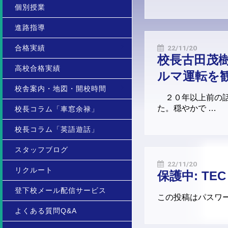
個別授業
進路指導
合格実績
22/11/20
校長古田茂
高校合格実績
ルマ運転を
校舎案内・地図・開校時間
２０年以上前の話
た。穏やかで …
校長コラム「車窓余禄」
校長コラム「英語遊話」
スタッフブログ
22/11/20
リクルート
保護中: TE
登下校メール配信サービス
この投稿はパスワ
よくある質問Q&A