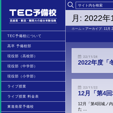
月:
2022年
ホーム
»
アーカイブ: 11月 2
TEC予備校について
高卒 予備校部
現役部（高校部）
22/11/24
2022年度
現役部（中学部）
現役部（小学部）
ライブ授業
22/11/22
12月「第4
ライブ授業 料金表
12月「第4回城ノ
東進衛星予備校
た …