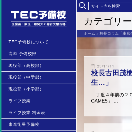
カテゴリー
ホーム
»
校長コラム「車窓
TEC予備校について
高卒 予備校部
現役部（高校部）
25/11/11
校長古田茂
現役部（中学部）
生…」
現役部（小学部）
丁度４年前の２０
ライブ授業
GAME5」 …
ライブ授業 料金表
東進衛星予備校