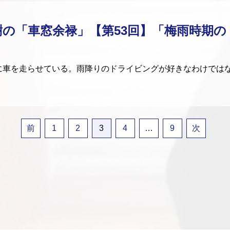
樹の「車窓余禄」【第53回】「梅雨時期
車を走らせている。雨降りのドライビングが好きなわけでは
前
1
2
3
4
…
9
次