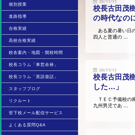
25/11/11
個別授業
校長古田茂
進路指導
の時代なの
合格実績
ある夏の暑い日の
四人と普通の …
高校合格実績
校舎案内・地図・開校時間
校長コラム「車窓余禄」
25/11/11
校長古田茂
校長コラム「英語遊話」
した…」
スタッフブログ
ＴＥＣ予備校の南
リクルート
九州男児であ …
登下校メール配信サービス
よくある質問Q&A