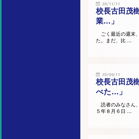
25/11/11
校長古田茂
業…」
ごく最近の週末、
た。まだ、比 …
25/09/11
校長古田茂樹
べた…」
読者のみなさん、
５年８月６日 …