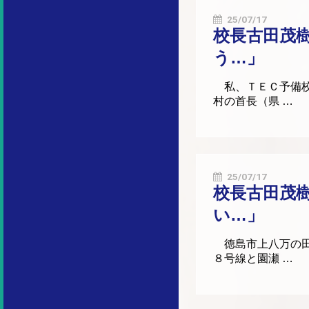
25/07/17
校長古田茂
う…」
私、ＴＥＣ予備校
村の首長（県 …
25/07/17
校長古田茂
い…」
徳島市上八万の田
８号線と園瀬 …