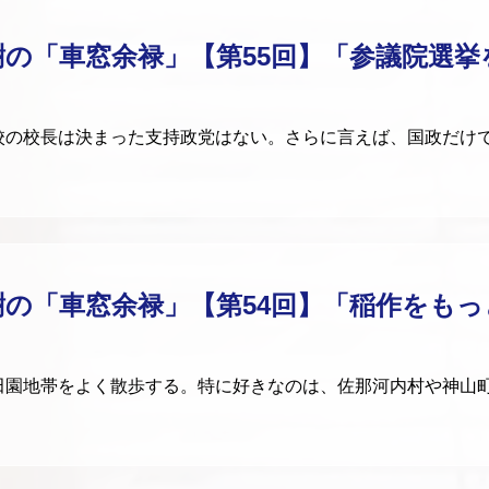
樹の「車窓余禄」【第55回】「参議院選挙
の校長は決まった支持政党はない。さらに言えば、国政だけ
樹の「車窓余禄」【第54回】「稲作をも
園地帯をよく散歩する。特に好きなのは、佐那河内村や神山