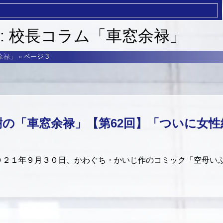
:
校長コラム「車窓余禄」
余禄」
»
ページ 3
樹の「車窓余禄」【第62回】「ついに女性
２１年９月３０日、かわぐち・かいじ作のコミック「空母いぶ