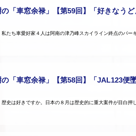
樹の「車窓余禄」【第59回】「好きなう
私たち車愛好家４人は阿南の津乃峰スカイライン終点のパー
の「車窓余禄」【第58回】「JAL123便
歴史は好きですか。日本の８月は歴史的に重大案件が目白押