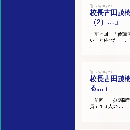
25/08/27
校長古田茂
（2）…」
前々回、「参議院
い、と述べた。 …
25/08/27
校長古田茂
る…」
前回、「参議院選
員７１３人の …