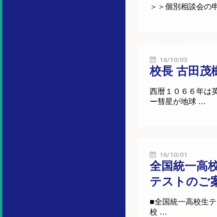
＞＞個別相談会の申込書
16/10/03
校長 古田茂
西暦１０６６年は
ー彗星が地球 …
16/10/01
全国統一高
テストのご
■全国統一高校生テ
校 …