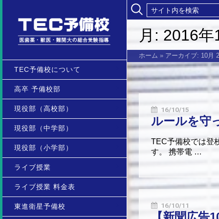
月:
2016年
ホーム
»
アーカイブ: 10月 2
TEC予備校について
高卒 予備校部
現役部（高校部）
16/10/15
ルールを守
現役部（中学部）
TEC予備校では
現役部（小学部）
す。 携帯電 …
ライブ授業
ライブ授業 料金表
16/10/11
東進衛星予備校
【新聞広告1