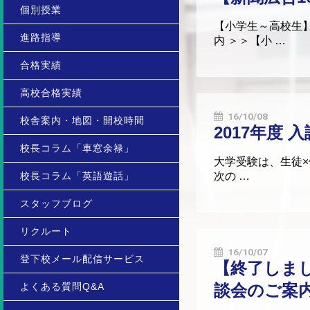
個別授業
【小学生～高校生
進路指導
内 ＞＞【小 …
合格実績
高校合格実績
16/10/08
校舎案内・地図・開校時間
2017年度
校長コラム「車窓余禄」
大学受験は、生徒×
校長コラム「英語遊話」
次の …
スタッフブログ
リクルート
16/10/07
登下校メール配信サービス
【終了しまし
よくある質問Q&A
談会のご案