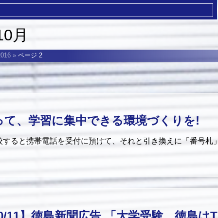
10月
016
»
ページ 2
って、学習に集中できる環境づくりを!
登校すると携帯電話を受付に預けて、それと引き換えに「番号札
0/11】徳島新聞広告 「大学受験 徳島は