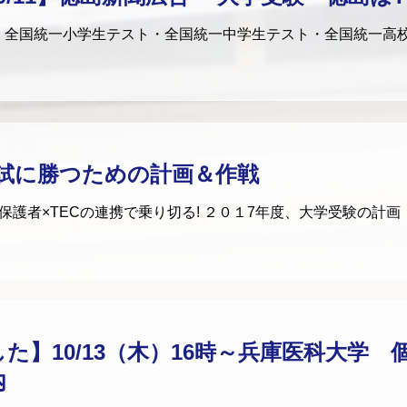
】全国統一小学生テスト・全国統一中学生テスト・全国統一高
 入試に勝つための計画＆作戦
保護者×TECの連携で乗り切る! ２０１7年度、大学受験の計
た】10/13（木）16時～兵庫医科大学 
内